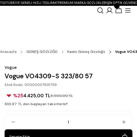
ISI
TÜRKIYE GENELI HIZLI TESLIMAT
PREMIUM MARKA GÖZLÜKLER
IŞIN OPTIK GÜVENC
Anasayfa
GÜNEŞ GÖZLÜĞÜ
Kadın Güneş Gözlüğü
Vogue VO43
Vogue
Vogue VO4309-S 323/80 57
Stok Kodu: 00200207631759
%25
4.425,00 TL
5.900,00 TL
833,97 TL den başlayan taksitlerle!!
Sepete Ekle