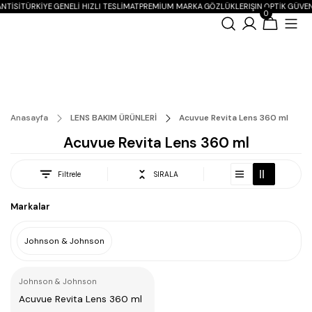
NTISI
TÜRKIYE GENELI HIZLI TESLIMAT
PREMIUM MARKA GÖZLÜKLER
IŞIN OPTIK GÜVE
0
Anasayfa
LENS BAKIM ÜRÜNLERİ
Acuvue Revita Lens 360 ml
Acuvue Revita Lens 360 ml
Filtrele
SIRALA
Markalar
Johnson & Johnson
Johnson & Johnson
Acuvue Revita Lens 360 ml