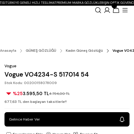
ISI
TÜRKIYE GENELI HIZLI TESLIMAT
PREMIUM MARKA GÖZLÜKLER
IŞIN OPTIK GÜVENC
Anasayfa
GÜNEŞ GÖZLÜĞÜ
Kadın Güneş Gözlüğü
Vogue VO42
Vogue
Vogue VO4234-S 517014 54
Stok Kodu: 00200158078009
%25
3.595,50 TL
4.794,00 TL
677,63 TL den başlayan taksitlerle!!
Gelince Haber Ver