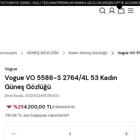
ISI
TÜRKIYE GENELI HIZLI TESLIMAT
PREMIUM MARKA GÖZLÜKLER
IŞIN OPTIK GÜVENCE
Anasayfa
GÜNEŞ GÖZLÜĞÜ
Kadın Güneş Gözlüğü
Vogue VO 5
Vogue
Vogue VO 5586-S 2764/4L 53 Kadın
Güneş Gözlüğü
Stok Kodu: 00200241575002
%25
4.200,00 TL
5.600,00 TL
791,56 TL den başlayan taksitlerle!!