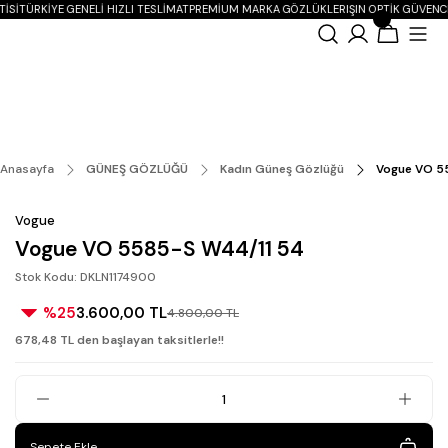
ISI
TÜRKIYE GENELI HIZLI TESLIMAT
PREMIUM MARKA GÖZLÜKLER
IŞIN OPTIK GÜVENC
Anasayfa
GÜNEŞ GÖZLÜĞÜ
Kadın Güneş Gözlüğü
Vogue VO 5
Vogue
Vogue VO 5585-S W44/11 54
Stok Kodu: DKLN1174900
%25
3.600,00 TL
4.800,00 TL
678,48 TL den başlayan taksitlerle!!
Sepete Ekle