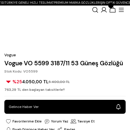
ISI
TÜRKIYE GENELI HIZLI TESLIMAT
PREMIUM MARKA GÖZLÜKLER
IŞIN OPTIK GÜVENCE
Vogue
Vogue VO 5599 3187/11 53 Güneş Gözlüğü
Stok Kodu: VO5599
%25
4.050,00 TL
5.400,00 TL
763,29 TL den başlayan taksitlerle!!
Gelince Haber Ver
Yorum Yaz
Tavsiye Et
Fiyatı Düşünce Haber Ver
Paylaş