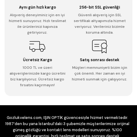
Aynı gün hızlı kargo
256-bit SSL güvenliği
Alışveriş deneyiminiz için en iyi
Güvenli alışveriş için SSL
hizmeti sunuyoruz. Hızlı teslimat
sertifikalı altyapımızla hizmet
ile ürünlerinizi kapınıza
veriyoruz. Verileriniz bizimle
getiriyoruz.
koruma altında.
Ücretsiz Kargo
Satış sonrası destek
1000 TL ve üzeri
Müşteri memnuniyeti bizim için
alışverişlerinizde kargo ücretini
çok önemli. Her zaman en iyi
biz karşılıyoruz. Ücretsiz kargo
hizmeti sunmak için çalışıyoruz.
fırsatını kaçırmayın!
Gozlukvelens.com, IŞIN OPTİK güvencesiyle hizmet vermektedir.
1987’den bu yana İstanbul’daki 3 şubemizle müşterilerimize orijinal
güneş gözlüğü ve kontakt lens modelleri sunuyoruz. %100
orijinallik garantisi, hızlı teslimat ve satış sonrası destek