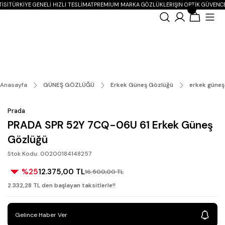
ISI
TÜRKIYE GENELI HIZLI TESLIMAT
PREMIUM MARKA GÖZLÜKLER
IŞIN OPTIK GÜVENCE
Anasayfa
GÜNEŞ GÖZLÜĞÜ
Erkek Güneş Gözlüğü
erkek güneş
Prada
PRADA SPR 52Y 7CQ-06U 61 Erkek Güneş
Gözlüğü
Stok Kodu: 00200184148257
%25
12.375,00 TL
16.500,00 TL
2.332,28 TL den başlayan taksitlerle!!
Gelince Haber Ver