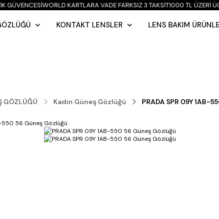
IK GÜVENCESI
WORLD KARTLARA VADE FARKSIZ 3 TAKSIT
1000 TL ÜZERİ Ü
GÖZLÜĞÜ
KONTAKT LENSLER
LENS BAKIM ÜRÜNLE
Ş GÖZLÜĞÜ
Kadın Güneş Gözlüğü
PRADA SPR 09Y 1AB-55