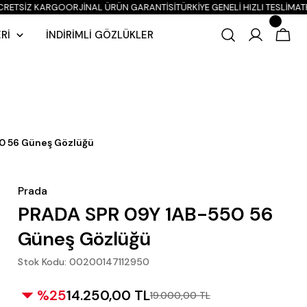
CRETSİZ KARGO
ORJINAL ÜRÜN GARANTISI
TÜRKIYE GENELI HIZLI TESLIMAT
P
Rİ
İNDİRİMLİ GÖZLÜKLER
0 56 Güneş Gözlüğü
Prada
PRADA SPR 09Y 1AB-550 56
Güneş Gözlüğü
Stok Kodu: 00200147112950
%25
14.250,00 TL
19.000,00 TL