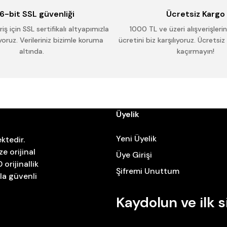
6-bit SSL güvenliği
Ücretsiz Kargo
iş için SSL sertifikalı altyapımızla
1000 TL ve üzeri alışverişleri
oruz. Verileriniz bizimle koruma
ücretini biz karşılıyoruz. Ücretsiz
altında.
kaçırmayın!
Üyelik
Yeni Üyelik
ktedir.
e orijinal
Üye Girişi
orijinallik
Şifremi Unuttum
zla güvenli
Kaydolun ve ilk s