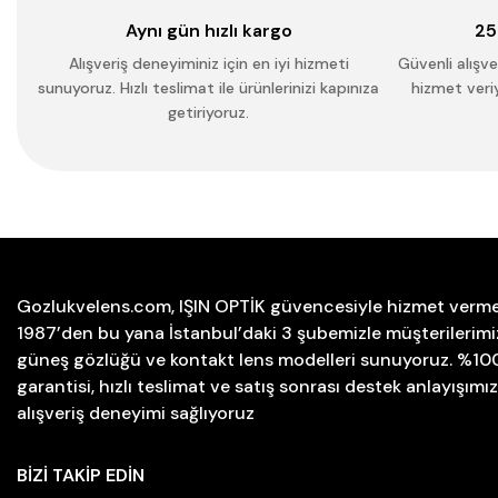
Aynı gün hızlı kargo
25
Alışveriş deneyiminiz için en iyi hizmeti
Güvenli alışver
sunuyoruz. Hızlı teslimat ile ürünlerinizi kapınıza
hizmet veriy
getiriyoruz.
Gozlukvelens.com, IŞIN OPTİK güvencesiyle hizmet verme
1987’den bu yana İstanbul’daki 3 şubemizle müşterilerimiz
güneş gözlüğü ve kontakt lens modelleri sunuyoruz. %100 
garantisi, hızlı teslimat ve satış sonrası destek anlayışımı
alışveriş deneyimi sağlıyoruz
BİZİ TAKİP EDİN