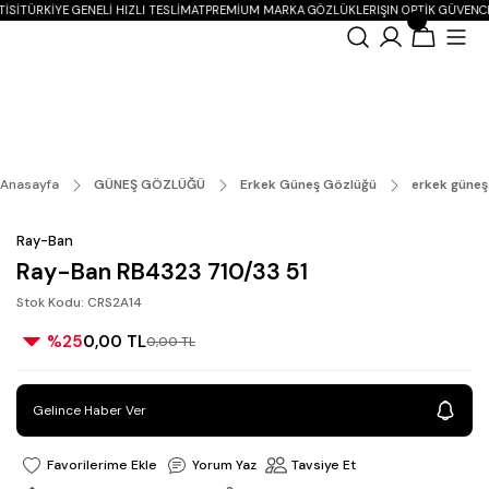
ISI
TÜRKIYE GENELI HIZLI TESLIMAT
PREMIUM MARKA GÖZLÜKLER
IŞIN OPTIK GÜVENC
Anasayfa
GÜNEŞ GÖZLÜĞÜ
Erkek Güneş Gözlüğü
erkek güneş
Ray-Ban
Ray-Ban RB4323 710/33 51
Stok Kodu: CRS2A14
%25
0,00 TL
0,00 TL
Gelince Haber Ver
Yorum Yaz
Tavsiye Et