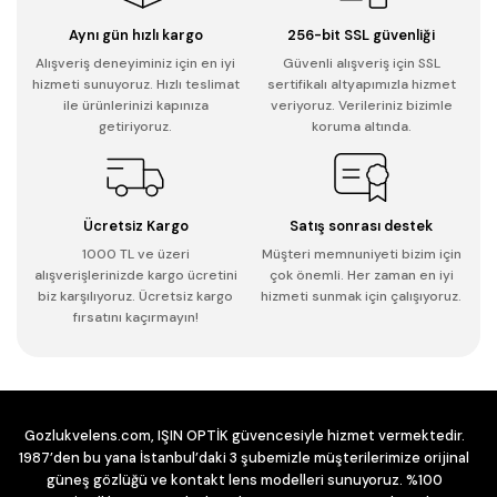
Aynı gün hızlı kargo
256-bit SSL güvenliği
Alışveriş deneyiminiz için en iyi
Güvenli alışveriş için SSL
hizmeti sunuyoruz. Hızlı teslimat
sertifikalı altyapımızla hizmet
ile ürünlerinizi kapınıza
veriyoruz. Verileriniz bizimle
getiriyoruz.
koruma altında.
Ücretsiz Kargo
Satış sonrası destek
1000 TL ve üzeri
Müşteri memnuniyeti bizim için
alışverişlerinizde kargo ücretini
çok önemli. Her zaman en iyi
biz karşılıyoruz. Ücretsiz kargo
hizmeti sunmak için çalışıyoruz.
fırsatını kaçırmayın!
Gozlukvelens.com, IŞIN OPTİK güvencesiyle hizmet vermektedir.
1987’den bu yana İstanbul’daki 3 şubemizle müşterilerimize orijinal
güneş gözlüğü ve kontakt lens modelleri sunuyoruz. %100