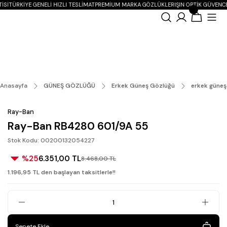
ISI
TÜRKIYE GENELI HIZLI TESLIMAT
PREMIUM MARKA GÖZLÜKLER
IŞIN OPTIK GÜVENCE
Anasayfa
GÜNEŞ GÖZLÜĞÜ
Erkek Güneş Gözlüğü
erkek güneş
Ray-Ban
Ray-Ban RB4280 601/9A 55
Stok Kodu: 00200132054227
%25
6.351,00 TL
8.468,00 TL
1.196,95 TL den başlayan taksitlerle!!
Sepete Ekle