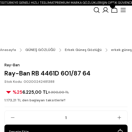
ISI
TÜRKIYE GENELI HIZLI TESLIMAT
PREMIUM MARKA GÖZLÜKLER
IŞIN OPTIK GÜVENCE
Anasayfa
GÜNEŞ GÖZLÜĞÜ
Erkek Güneş Gözlüğü
erkek güneş
Ray-Ban
Ray-Ban RB 4461D 601/87 64
Stok Kodu: 00200242481388
%25
6.225,00 TL
8.300,00 TL
1.173,21 TL den başlayan taksitlerle!!
Sepete Ekle