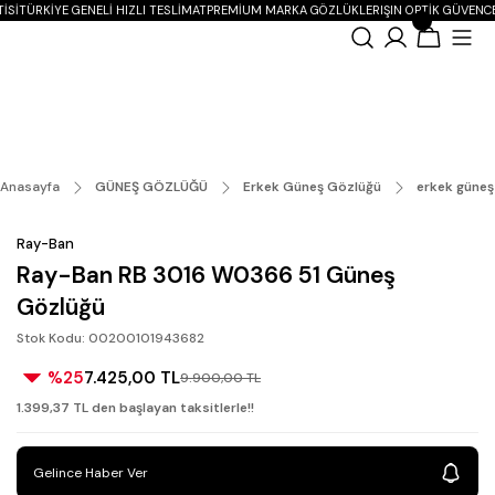
ISI
TÜRKIYE GENELI HIZLI TESLIMAT
PREMIUM MARKA GÖZLÜKLER
IŞIN OPTIK GÜVENCE
Anasayfa
GÜNEŞ GÖZLÜĞÜ
Erkek Güneş Gözlüğü
erkek güneş
Ray-Ban
Ray-Ban RB 3016 W0366 51 Güneş
Gözlüğü
Stok Kodu: 00200101943682
%25
7.425,00 TL
9.900,00 TL
1.399,37 TL den başlayan taksitlerle!!
Gelince Haber Ver