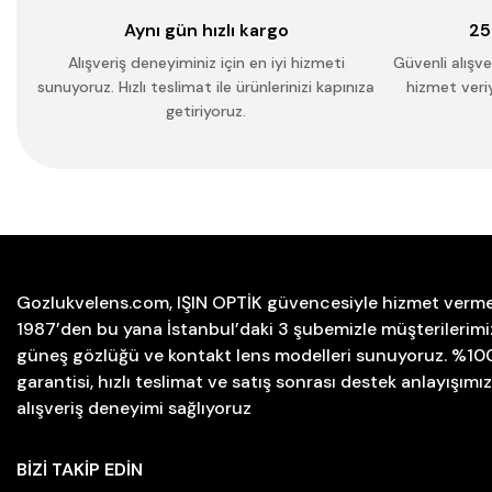
Aynı gün hızlı kargo
25
Alışveriş deneyiminiz için en iyi hizmeti
Güvenli alışver
sunuyoruz. Hızlı teslimat ile ürünlerinizi kapınıza
hizmet veriy
getiriyoruz.
Gozlukvelens.com, IŞIN OPTİK güvencesiyle hizmet verme
1987’den bu yana İstanbul’daki 3 şubemizle müşterilerimiz
güneş gözlüğü ve kontakt lens modelleri sunuyoruz. %100 
garantisi, hızlı teslimat ve satış sonrası destek anlayışımı
alışveriş deneyimi sağlıyoruz
BİZİ TAKİP EDİN