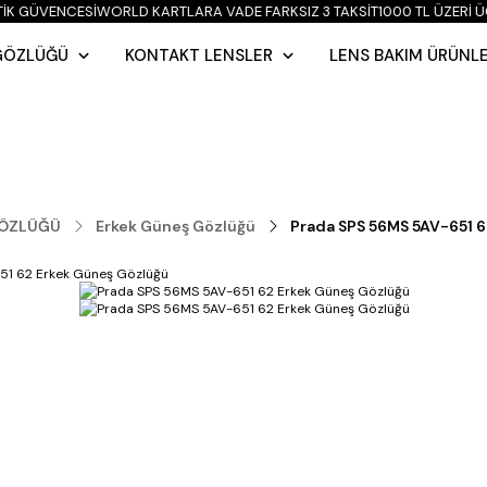
IK GÜVENCESI
WORLD KARTLARA VADE FARKSIZ 3 TAKSIT
1000 TL ÜZERİ Ü
GÖZLÜĞÜ
KONTAKT LENSLER
LENS BAKIM ÜRÜNLE
GÖZLÜĞÜ
Erkek Güneş Gözlüğü
Prada SPS 56MS 5AV-651 6