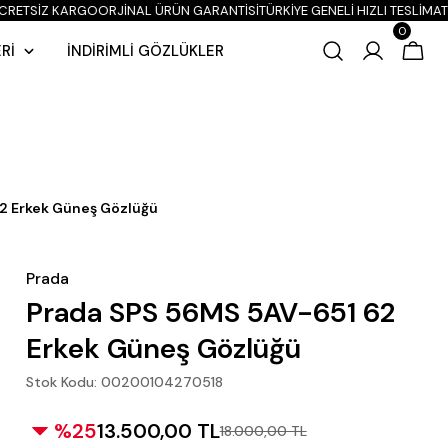
CRETSİZ KARGO
ORJINAL ÜRÜN GARANTISI
TÜRKIYE GENELI HIZLI TESLIMAT
P
0
Rİ
İNDİRİMLİ GÖZLÜKLER
2 Erkek Güneş Gözlüğü
Prada
Prada SPS 56MS 5AV-651 62
Erkek Güneş Gözlüğü
Stok Kodu: 00200104270518
%25
13.500,00 TL
18.000,00 TL