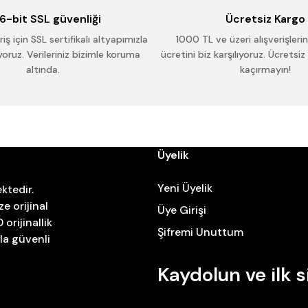
6-bit SSL güvenliği
Ücretsiz Kargo
iş için SSL sertifikalı altyapımızla
1000 TL ve üzeri alışverişleri
oruz. Verileriniz bizimle koruma
ücretini biz karşılıyoruz. Ücretsiz
altında.
kaçırmayın!
Üyelik
Yeni Üyelik
ktedir.
e orijinal
Üye Girişi
orijinallik
Şifremi Unuttum
zla güvenli
Kaydolun ve ilk s