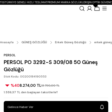
ISI
TÜRKIYE GENELI HIZLI TESLIMAT
PREMIUM MARKA GÖZLÜKLER
IŞIN OPTIK GÜVENC
Anasayfa
GÜNEŞ GÖZLÜĞÜ
Erkek Güneş Gözlüğü
erkek güneş
PERSOL
PERSOL PO 3292-S 309/08 50 Güneş
Gözlüğü
Stok Kodu: 00200184190553
%40
8.274,00 TL
13.790,00 TL
1.559,37 TL den başlayan taksitlerle!!
Gelince Haber Ver