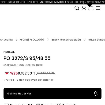
ISI
TÜRKIYE GENELI HIZLI TESLIMAT
PREMIUM MARKA GÖZLÜKLER
IŞIN OPTIK GÜVENC
Anasayfa
GÜNEŞ GÖZLÜĞÜ
Erkek Güneş Gözlüğü
erkek güneş
PERSOL
PO 3272/S 95/48 55
Stok Kodu: 00200184940118
%25
9.187,50 TL
12.250,00 TL
1.731,54 TL den başlayan taksitlerle!!
Gelince Haber Ver