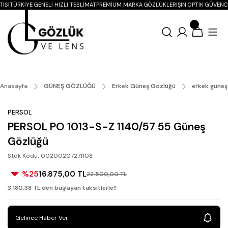
ISI
TÜRKIYE GENELI HIZLI TESLIMAT
PREMIUM MARKA GÖZLÜKLER
IŞIN OPTIK GÜVENC
Anasayfa
GÜNEŞ GÖZLÜĞÜ
Erkek Güneş Gözlüğü
erkek güneş
PERSOL
PERSOL PO 1013-S-Z 1140/57 55 Güneş
Gözlüğü
Stok Kodu: 00200207271108
%25
16.875,00 TL
22.500,00 TL
3.180,38 TL den başlayan taksitlerle!!
Gelince Haber Ver