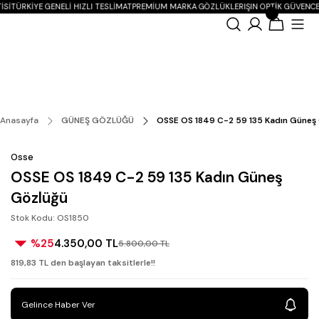
ISI
TÜRKIYE GENELI HIZLI TESLIMAT
PREMIUM MARKA GÖZLÜKLER
IŞIN OPTIK GÜVENCE
Anasayfa
GÜNEŞ GÖZLÜĞÜ
OSSE OS 1849 C-2 59 135 Kadın Güneş
Osse
OSSE OS 1849 C-2 59 135 Kadın Güneş
Gözlüğü
Stok Kodu: OS1850
%25
4.350,00 TL
5.800,00 TL
819,83 TL den başlayan taksitlerle!!
Gelince Haber Ver