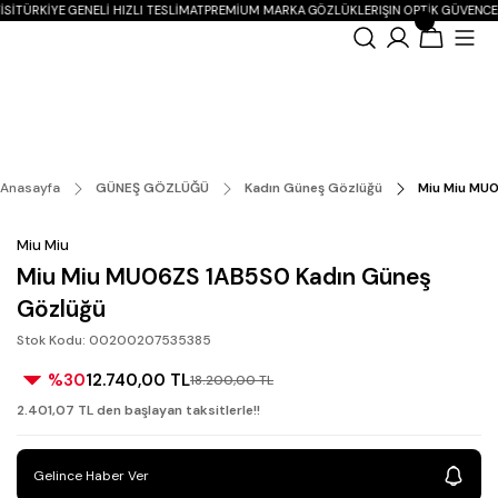
SI
TÜRKIYE GENELI HIZLI TESLIMAT
PREMIUM MARKA GÖZLÜKLER
IŞIN OPTIK GÜVENCE
Anasayfa
GÜNEŞ GÖZLÜĞÜ
Kadın Güneş Gözlüğü
Miu Miu MU
Miu Miu
Miu Miu MU06ZS 1AB5S0 Kadın Güneş
Gözlüğü
Stok Kodu: 00200207535385
%30
12.740,00 TL
18.200,00 TL
2.401,07 TL den başlayan taksitlerle!!
Gelince Haber Ver