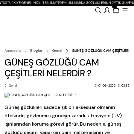
TISI
TÜRKIYE GENELI HIZLI TESLIMAT
PREMIUM MARKA GÖZLÜKLER
IŞIN OPTIK GÜVENC
Anasayfa
Bloglar
Genel
GÜNEŞ GÖZLÜĞÜ CAM ÇEŞİTLERİ NE
GÜNEŞ GÖZLÜĞÜ CAM
ÇEŞİTLERİ NELERDİR ?
Genel
01-06-2020
03:39
Güneş gözlükleri sadece şık bir aksesuar olmanın
ötesinde, gözlerimizi güneşin zararlı ultraviyole (UV)
ışınlarından koruma görevi görür. Bu nedenle, güneş
gözlüğü seçimi yaparken cam malzemesinin ve