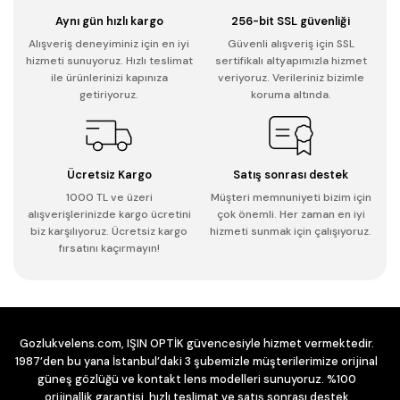
Aynı gün hızlı kargo
256-bit SSL güvenliği
Alışveriş deneyiminiz için en iyi
Güvenli alışveriş için SSL
hizmeti sunuyoruz. Hızlı teslimat
sertifikalı altyapımızla hizmet
ile ürünlerinizi kapınıza
veriyoruz. Verileriniz bizimle
getiriyoruz.
koruma altında.
Ücretsiz Kargo
Satış sonrası destek
1000 TL ve üzeri
Müşteri memnuniyeti bizim için
alışverişlerinizde kargo ücretini
çok önemli. Her zaman en iyi
biz karşılıyoruz. Ücretsiz kargo
hizmeti sunmak için çalışıyoruz.
fırsatını kaçırmayın!
Gozlukvelens.com, IŞIN OPTİK güvencesiyle hizmet vermektedir.
1987’den bu yana İstanbul’daki 3 şubemizle müşterilerimize orijinal
güneş gözlüğü ve kontakt lens modelleri sunuyoruz. %100
orijinallik garantisi, hızlı teslimat ve satış sonrası destek